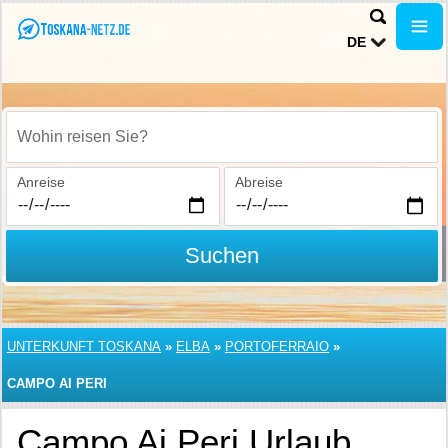
DE
Wohin reisen Sie?
Anreise
Abreise
Suchen
UNTERKUNFT TOSKANA
»
ELBA
»
PORTOFERRAIO
»
CAMPO AI PERI
Campo Ai Peri Urlaub