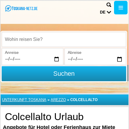
DE
Wohin reisen Sie?
Anreise
Abreise
Suchen
UNTERKUNFT TOSKANA
»
AREZZO
»
COLCELLALTO
Colcellalto Urlaub
Angebote für Hotel oder Ferienhaus zur Miete