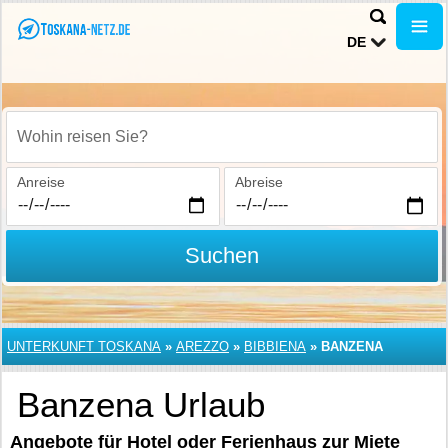
DE
Wohin reisen Sie?
Anreise
Abreise
Suchen
UNTERKUNFT TOSKANA
»
AREZZO
»
BIBBIENA
»
BANZENA
Banzena Urlaub
Angebote für Hotel oder Ferienhaus zur Miete