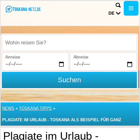
DE
Wohin reisen Sie?
Anreise
Abreise
Suchen
NEWS
»
TOSKANA TIPPS
»
PLAGIATE IM URLAUB - TOSKANA ALS BEISPIEL FÜR GANZ
ITALIEN?
Plagiate im Urlaub -