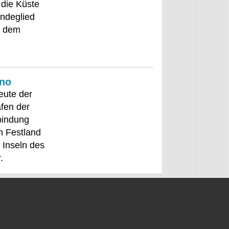
 die Küste
indeglied
d dem
ino
eute der
fen der
bindung
n Festland
 Inseln des
.