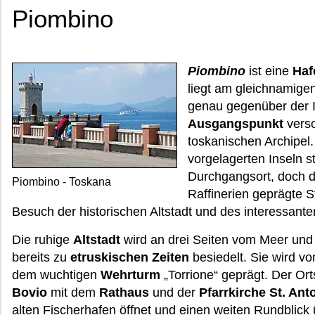
Piombino
Piombino
ist eine
Haf
liegt am gleichnamige
genau gegenüber der 
Ausgangspunkt
versc
toskanischen Archipel
vorgelagerten Inseln s
Durchgangsort, doch d
Piombino - Toskana
Raffinerien geprägte S
Besuch der historischen Altstadt und des interessanten
Die ruhige
Altstadt
wird an drei Seiten vom Meer un
bereits zu
etruskischen Zeiten
besiedelt. Sie wird v
dem wuchtigen
Wehrturm
„Torrione“ geprägt. Der Or
Bovio
mit dem
Rathaus
und der
Pfarrkirche St. Ant
alten Fischerhafen öffnet und einen weiten Rundblick 