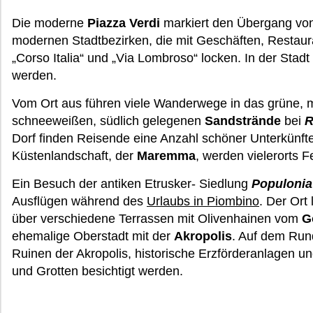
Die moderne
Piazza Verdi
markiert den Übergang von 
modernen Stadtbezirken, die mit Geschäften, Restau
„Corso Italia“ und „Via Lombroso“ locken. In der Sta
werden.
Vom Ort aus führen viele Wanderwege in das grüne, m
schneeweißen, südlich gelegenen
Sandstrände
bei
R
Dorf finden Reisende eine Anzahl schöner Unterkünft
Küstenlandschaft, der
Maremma
, werden vielerorts F
Ein Besuch der antiken Etrusker- Siedlung
Populonia
Ausflügen während des
Urlaubs in Piombino
. Der Ort 
über verschiedene Terrassen mit Olivenhainen vom
G
ehemalige Oberstadt mit der
Akropolis
. Auf dem Run
Ruinen der Akropolis, historische Erzförderanlagen u
und Grotten besichtigt werden.