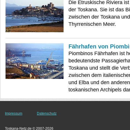
Die Etruskische Riviera ist
der Toskana. Sie ist das B
zwischen der Toskana un
Thyrrenischen Meer.
Fährhafen von Piomb
Piombinos Fährhafen ist h
bedeutendste Passagierha
Toskana und stellt die Ver
zwischen dem italienische
und Elba und den anderen
toskanischen Archipels dar
Impressum
Datenschutz
Toskana-Netz.de © 2007-2026