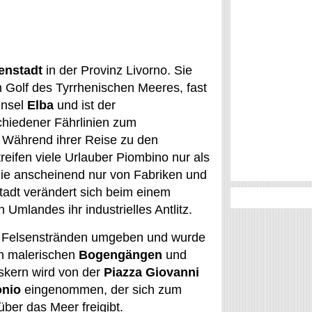
enstadt
in der Provinz Livorno. Sie
n Golf des Tyrrhenischen Meeres, fast
Insel
Elba
und ist der
hiedener Fährlinien zum
. Während ihrer Reise zu den
treifen viele Urlauber Piombino nur als
ie anscheinend nur von Fabriken und
tadt verändert sich beim einem
 Umlandes ihr industrielles Antlitz.
d Felsenstränden umgeben und wurde
on malerischen
Bogengängen
und
tskern wird von der
Piazza Giovanni
onio
eingenommen, der sich zum
über das Meer freigibt.