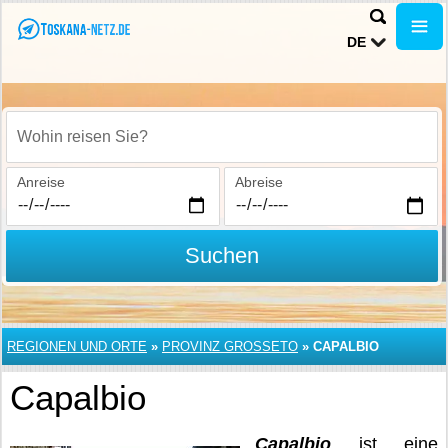
DE
Wohin reisen Sie?
Anreise
Abreise
Suchen
REGIONEN UND ORTE
»
PROVINZ GROSSETO
»
CAPALBIO
Capalbio
Capalbio
ist eine