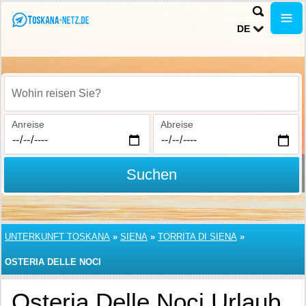
DE
Wohin reisen Sie?
Anreise
Abreise
Suchen
UNTERKUNFT TOSKANA
»
SIENA
»
TORRITA DI SIENA
»
OSTERIA DELLE NOCI
Osteria Delle Noci Urlaub