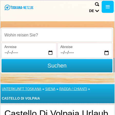
DE
Wohin reisen Sie?
Anreise
Abreise
Suchen
UNTERKUNFT TOSKANA
»
SIENA
»
RADDA / CHIANTI
»
CASTELLO DI VOLPAIA
Castello Di Volpaia Urlaub