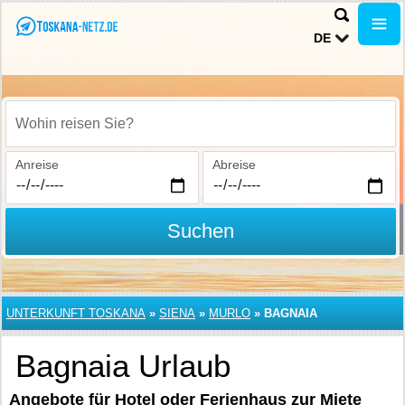
DE
Wohin reisen Sie?
Anreise
Abreise
Suchen
UNTERKUNFT TOSKANA
»
SIENA
»
MURLO
»
BAGNAIA
Bagnaia Urlaub
Angebote für Hotel oder Ferienhaus zur Miete