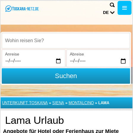
DE
Wohin reisen Sie?
Anreise
Abreise
Suchen
UNTERKUNFT TOSKANA
»
SIENA
»
MONTALCINO
»
LAMA
Lama Urlaub
Angebote für Hotel oder Ferienhaus zur Miete