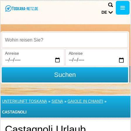
DE
Wohin reisen Sie?
Anreise
Abreise
Suchen
UNTERKUNFT TOSKANA
»
SIENA
»
GAIOLE IN CHIANTI
»
CASTAGNOLI
Castagnoli Urlaub