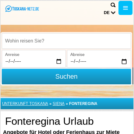
DE
Wohin reisen Sie?
Anreise
Abreise
Suchen
UNTERKUNFT TOSKANA
»
SIENA
»
FONTEREGINA
Fonteregina Urlaub
Angebote für Hotel oder Ferienhaus zur Miete