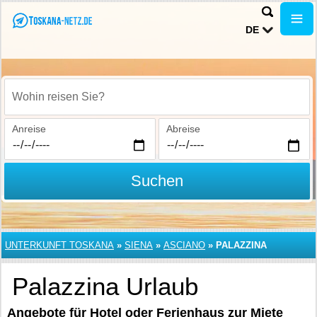
DE
Wohin reisen Sie?
Anreise
Abreise
Suchen
UNTERKUNFT TOSKANA
»
SIENA
»
ASCIANO
»
PALAZZINA
Palazzina Urlaub
Angebote für Hotel oder Ferienhaus zur Miete