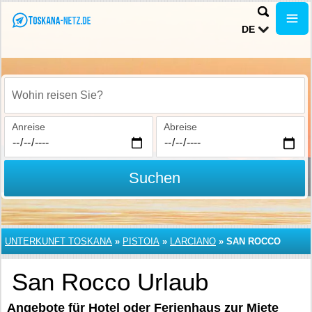
DE
Wohin reisen Sie?
Anreise
Abreise
Suchen
UNTERKUNFT TOSKANA
»
PISTOIA
»
LARCIANO
»
SAN ROCCO
San Rocco Urlaub
Angebote für Hotel oder Ferienhaus zur Miete