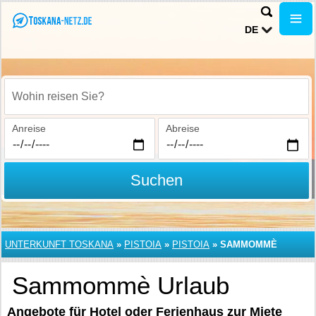
DE
Wohin reisen Sie?
Anreise
Abreise
Suchen
UNTERKUNFT TOSKANA
»
PISTOIA
»
PISTOIA
»
SAMMOMMÈ
Sammommè Urlaub
Angebote für Hotel oder Ferienhaus zur Miete