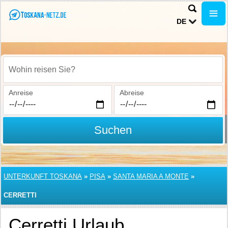
DE
Wohin reisen Sie?
Anreise
Abreise
Suchen
UNTERKUNFT TOSKANA
»
PISA
»
SANTA MARIA A MONTE
»
CERRETTI
Cerretti Urlaub