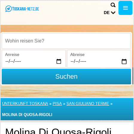
DE
Wohin reisen Sie?
Anreise
Abreise
Suchen
UNTERKUNFT TOSKANA
»
PISA
»
SAN GIULIANO TERME
»
MOLINA DI QUOSA-RIGOLI
Molina Di Quosa-Rigoli