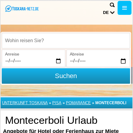
DE
Wohin reisen Sie?
Anreise
Abreise
Suchen
UNTERKUNFT TOSKANA
»
PISA
»
POMARANCE
»
MONTECERBOLI
Montecerboli Urlaub
Angebote für Hotel oder Ferienhaus zur Miete