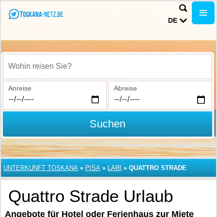
DE
Wohin reisen Sie?
Anreise
Abreise
Suchen
UNTERKUNFT TOSKANA
»
PISA
»
LARI
»
QUATTRO STRADE
Quattro Strade Urlaub
Angebote für Hotel oder Ferienhaus zur Miete