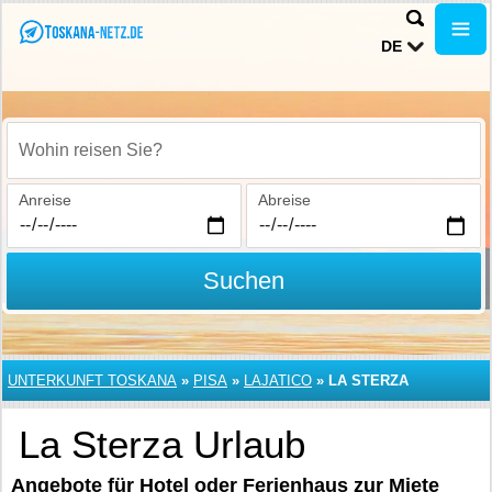
DE
Wohin reisen Sie?
Anreise
Abreise
Suchen
UNTERKUNFT TOSKANA
»
PISA
»
LAJATICO
»
LA STERZA
La Sterza Urlaub
Angebote für Hotel oder Ferienhaus zur Miete