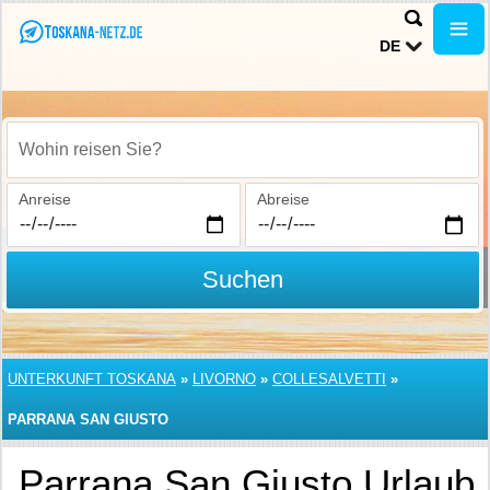
DE
Wohin reisen Sie?
Anreise
Abreise
Suchen
UNTERKUNFT TOSKANA
»
LIVORNO
»
COLLESALVETTI
»
PARRANA SAN GIUSTO
Parrana San Giusto Urlaub