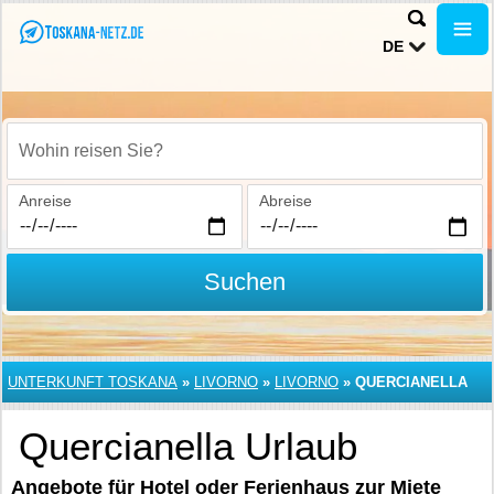
DE
Wohin reisen Sie?
Anreise
Abreise
Suchen
UNTERKUNFT TOSKANA
»
LIVORNO
»
LIVORNO
»
QUERCIANELLA
Quercianella Urlaub
Angebote für Hotel oder Ferienhaus zur Miete