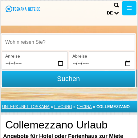
DE
Wohin reisen Sie?
Anreise
Abreise
Suchen
UNTERKUNFT TOSKANA
»
LIVORNO
»
CECINA
»
COLLEMEZZANO
Collemezzano Urlaub
Angebote für Hotel oder Ferienhaus zur Miete