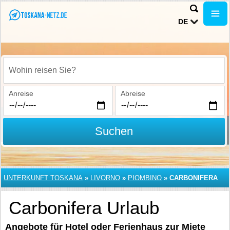
DE
Wohin reisen Sie?
Anreise
Abreise
Suchen
UNTERKUNFT TOSKANA
»
LIVORNO
»
PIOMBINO
»
CARBONIFERA
Carbonifera Urlaub
Angebote für Hotel oder Ferienhaus zur Miete