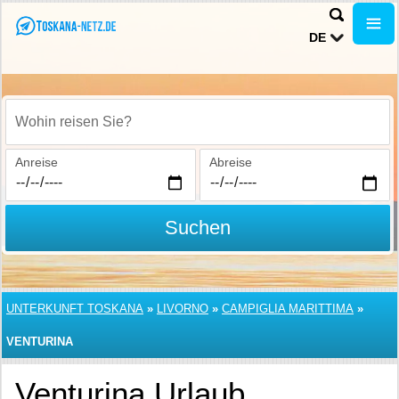
DE
Wohin reisen Sie?
Anreise
Abreise
Suchen
UNTERKUNFT TOSKANA
»
LIVORNO
»
CAMPIGLIA MARITTIMA
»
VENTURINA
Venturina Urlaub