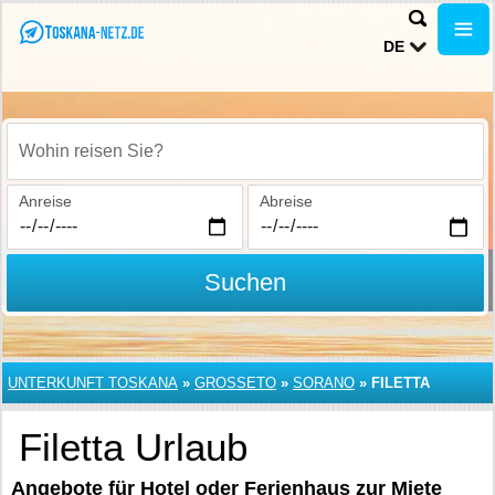
DE
Wohin reisen Sie?
Anreise
Abreise
Suchen
UNTERKUNFT TOSKANA
»
GROSSETO
»
SORANO
»
FILETTA
Filetta Urlaub
Angebote für Hotel oder Ferienhaus zur Miete