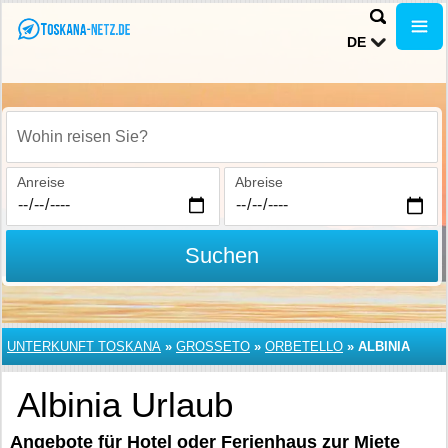
DE
Wohin reisen Sie?
Anreise
Abreise
Suchen
UNTERKUNFT TOSKANA
»
GROSSETO
»
ORBETELLO
»
ALBINIA
Albinia Urlaub
Angebote für Hotel oder Ferienhaus zur Miete