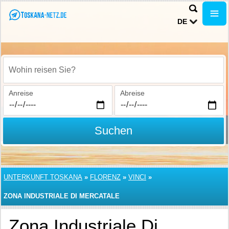
DE
Wohin reisen Sie?
Anreise
Abreise
Suchen
UNTERKUNFT TOSKANA
»
FLORENZ
»
VINCI
»
ZONA INDUSTRIALE DI MERCATALE
Zona Industriale Di