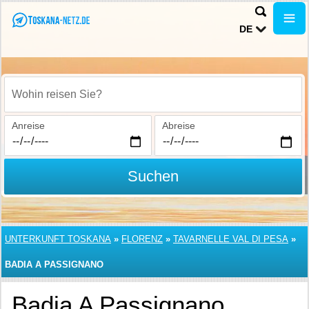
DE
Wohin reisen Sie?
Anreise
Abreise
Suchen
UNTERKUNFT TOSKANA
»
FLORENZ
»
TAVARNELLE VAL DI PESA
»
BADIA A PASSIGNANO
Badia A Passignano