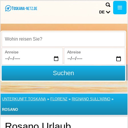
DE
Wohin reisen Sie?
Anreise
Abreise
Suchen
UNTERKUNFT TOSKANA
»
FLORENZ
»
RIGNANO SULL'ARNO
»
ROSANO
Rosano Urlaub