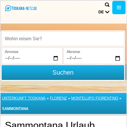
DE
Wohin reisen Sie?
Anreise
Abreise
Suchen
UNTERKUNFT TOSKANA
»
FLORENZ
»
MONTELUPO FIORENTINO
»
SAMMONTANA
Sammontana Urlaub