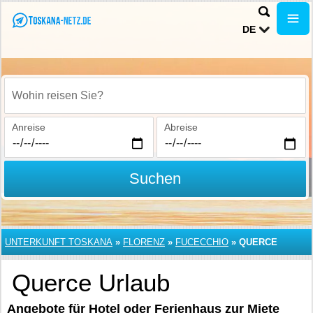
DE
Wohin reisen Sie?
Anreise
Abreise
Suchen
UNTERKUNFT TOSKANA
»
FLORENZ
»
FUCECCHIO
»
QUERCE
Querce Urlaub
Angebote für Hotel oder Ferienhaus zur Miete