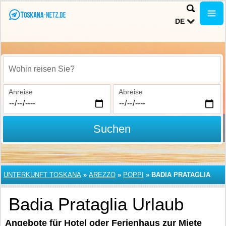
DE
Wohin reisen Sie?
Anreise
Abreise
Suchen
UNTERKUNFT TOSKANA
»
AREZZO
»
POPPI
»
BADIA PRATAGLIA
Badia Prataglia Urlaub
Angebote für Hotel oder Ferienhaus zur Miete