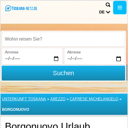
DE
Wohin reisen Sie?
Anreise
Abreise
Suchen
UNTERKUNFT TOSKANA
»
AREZZO
»
CAPRESE MICHELANGELO
»
BORGONUOVO
Borgonuovo Urlaub