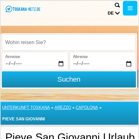
DE
Wohin reisen Sie?
Anreise
Abreise
Suchen
UNTERKUNFT TOSKANA
»
AREZZO
»
CAPOLONA
»
PIEVE SAN GIOVANNI
Pieve San Giovanni Urlaub