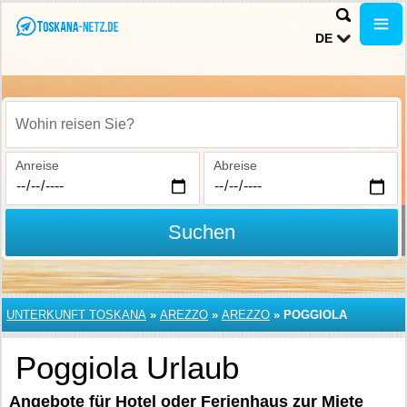
DE
Wohin reisen Sie?
Anreise
Abreise
Suchen
UNTERKUNFT TOSKANA
»
AREZZO
»
AREZZO
»
POGGIOLA
Poggiola Urlaub
Angebote für Hotel oder Ferienhaus zur Miete