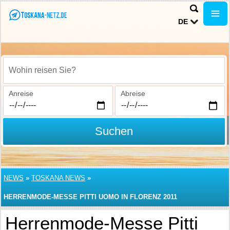
DE
Wohin reisen Sie?
Anreise
Abreise
Suchen
NEWS
»
TOSKANA NEWS
»
HERRENMODE-MESSE PITTI UOMO IN FLORENZ 2011
Herrenmode-Messe Pitti