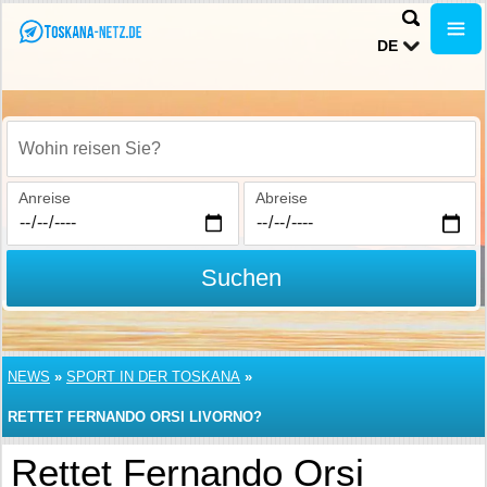
DE
Wohin reisen Sie?
Anreise
Abreise
Suchen
NEWS
»
SPORT IN DER TOSKANA
»
RETTET FERNANDO ORSI LIVORNO?
Rettet Fernando Orsi