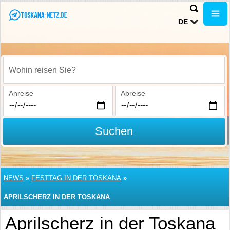
DE
Wohin reisen Sie?
Anreise
Abreise
Suchen
NEWS
»
FESTTAG IN DER TOSKANA
»
APRILSCHERZ IN DER TOSKANA
Aprilscherz in der Toskana