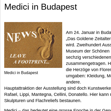
Medici in Budapest
Am 24. Januar in Budap
„Das Goldene Zeitalter 
wird. Zweihundert Aus
Museum der Schönen K
sechzig verschiedenen
zusammengetragen. Hi
die Herzöge von Flor
Medici in Budapest
umgaben: Kleidung, M
andere.
Hauptattraktion der Ausstellung sind doch Kunstwerke v
Rafael, Lippi, Mantegna, Cellini, Donatello. Hier k
Skulpturen und Flachreliefs bestaunen.
Medici – das bedeutet eine grosse Epoche in der Ges