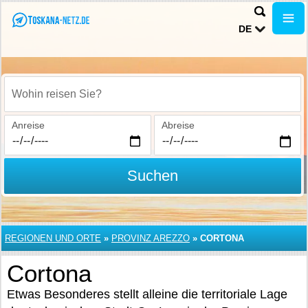
DE
Wohin reisen Sie?
Anreise
Abreise
Suchen
REGIONEN UND ORTE
»
PROVINZ AREZZO
»
CORTONA
Cortona
Etwas Besonderes stellt alleine die territoriale Lage