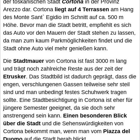
der toskanischen Stadt
Cortona
in der Provinz
Arezzo dar. Cortona
liegt auf 4 Terrassen
am Hang
des Monte Sant` Egidio im Schnitt auf ca. 500 m
Höhe. Bevor man die Stadt betritt, empfiehlt es sich
das Auto vor den Mauern der Stadt stehen zu lassen,
da man zum kaum Parkmöglichkeiten findet und die
Stadt ohne Auto viel mehr genießen kann.
Die
Stadtmauer
von Cortona ist fast 3000 m lang
und trägt noch zahlreiche Reste aus der zeit der
Etrusker
. Das Stadtbild ist dadurch geprägt, dass die
engen, verschlungenen Gassen teilweise sehr steil
sind und man unbedingt festes Schuhwerk tragen
sollte. Eine Stadtbesichtigung in Cortona ist eher für
jüngere Semester geeignet, da sie doch sehr
anstrengend sein kann.
Einen besonderen Blick
über die Stadt
und die Sehenswürdigkeiten von
Cortona bekommt man, wenn man vom
Piazza del
Duomo
auf die Stadt herab blickt.