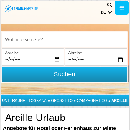
DE
Wohin reisen Sie?
Anreise
Abreise
Suchen
UNTERKUNFT TOSKANA
»
GROSSETO
»
CAMPAGNATICO
»
ARCILLE
Arcille Urlaub
Angebote für Hotel oder Ferienhaus zur Miete