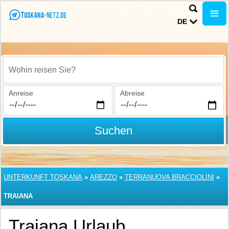
DE
Wohin reisen Sie?
Anreise
Abreise
Suchen
UNTERKUNFT TOSKANA
»
AREZZO
»
TERRANUOVA BRACCIOLINI
»
TRAIANA
Traiana Urlaub