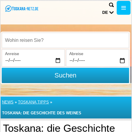
DE
Wohin reisen Sie?
Anreise
Abreise
Suchen
NEWS
»
TOSKANA TIPPS
»
TOSKANA: DIE GESCHICHTE DES WEINES
Toskana: die Geschichte