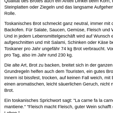
Qualität des Brotes auch ein Anteil Dinkel beim Korn
Steinplatten oder Ziegeln und das langsame Aufgehen
Rolle.
Toskanisches Brot schmeckt ganz neutral, immer mit
Backofen. Für Salate, Saucen, Gemüse, Fleisch und Wu
Und in jedem Lebensmittelgeschäft wird auf Wunsch e
aufgeschnitten und mit Salami, Schinken oder Käse b
Toskaner pro Jahr ungefähr 74 kg Brot verbraucht. V
pro Tag, also im Jahr rund 230 kg.
Die alte Art, Brot zu backen, breitet sich in der ganz
Grundregeln helfen auch dem Touristen, ein gutes Br
Innern ist bissfest, trocken, auf keinen Fall weich, mi
einen aromatischen, leicht säuerlichen Geruch, nicht
Brot.
Ein toskanisches Sprichwort sagt: "La carne fa la car
mantiene." "Fleisch macht Fleisch, guter Wein schafft g